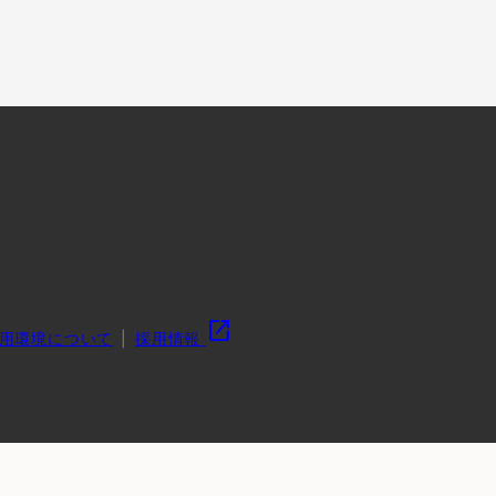
open_in_new
用環境について
採用情報