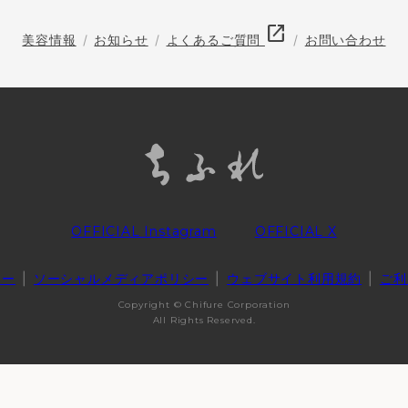
open_in_new
美容情報
お知らせ
よくあるご質問
お問い合わせ
OFFICIAL Instagram
OFFICIAL X
シー
ソーシャルメディアポリシー
ウェブサイト利用規約
ご利
Copyright © Chifure Corporation
All Rights Reserved.