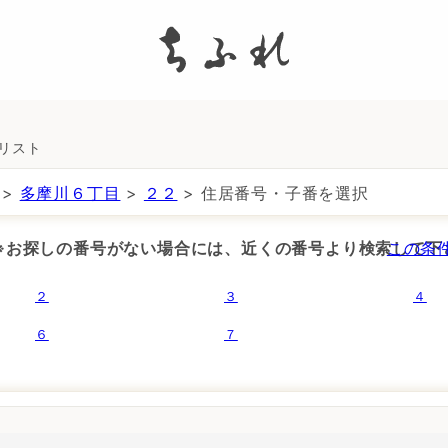
search
所リスト
>
多摩川６丁目
>
２２
> 住居番号・子番を選択
 ※お探しの番号がない場合には、近くの番号より検索して下
この条
２
３
４
６
７