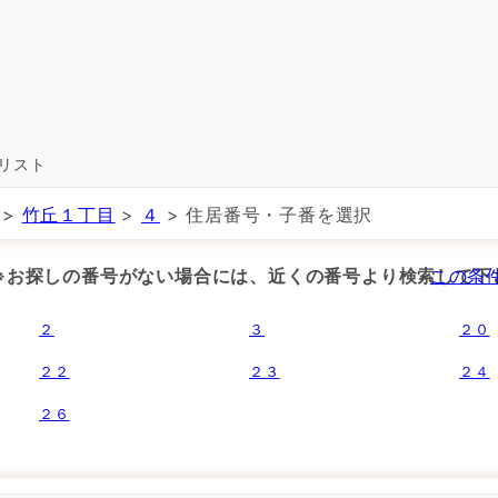
所リスト
>
竹丘１丁目
>
４
> 住居番号・子番を選択
 ※お探しの番号がない場合には、近くの番号より検索して下
この条
２
３
２０
２２
２３
２４
２６