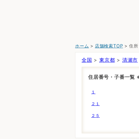
ホーム
>
店舗検索TOP
> 住
全国
>
東京都
>
清瀬市
住居番号・子番一覧
１
２１
２５