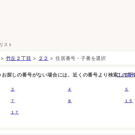
所リスト
>
竹丘２丁目
>
２２
> 住居番号・子番を選択
 ※お探しの番号がない場合には、近くの番号より検索して下
この条
２
４
５
７
８
１５
１７