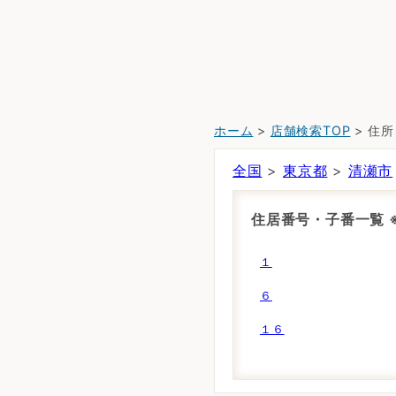
ホーム
>
店舗検索TOP
> 住
全国
>
東京都
>
清瀬市
住居番号・子番一覧
１
６
１６