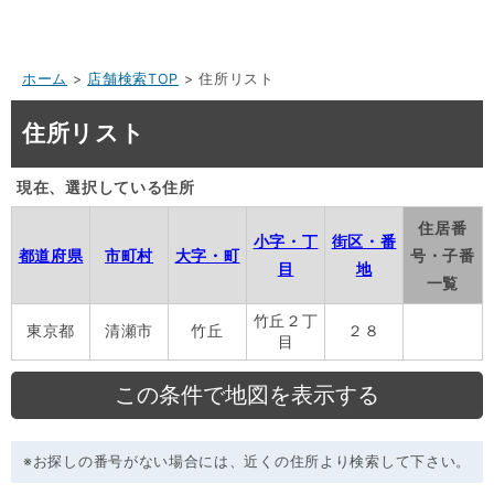
ホーム
>
店舗検索TOP
> 住所リスト
住所リスト
現在、選択している住所
住居番
小字・丁
街区・番
都道府県
市町村
大字・町
号・子番
目
地
一覧
竹丘２丁
東京都
清瀬市
竹丘
２８
目
※お探しの番号がない場合には、近くの住所より検索して下さい。