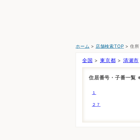
ホーム
>
店舗検索TOP
> 住
全国
>
東京都
>
清瀬市
住居番号・子番一覧
１
２７