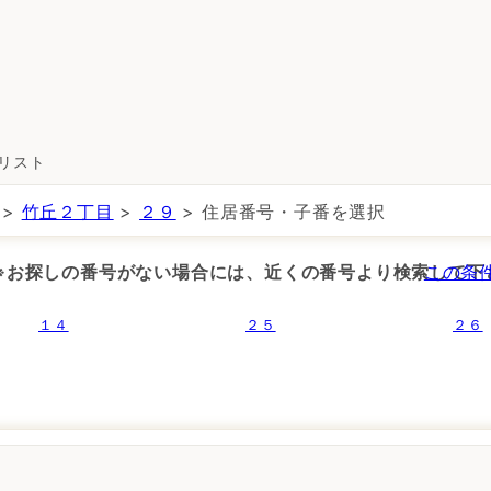
所リスト
>
竹丘２丁目
>
２９
> 住居番号・子番を選択
 ※お探しの番号がない場合には、近くの番号より検索して下
この条
１４
２５
２６