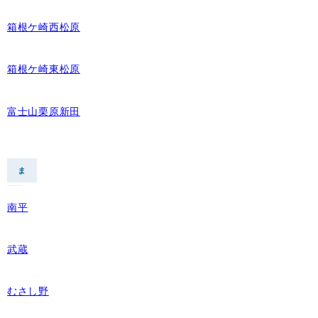
箱根ケ崎西松原
箱根ケ崎東松原
富士山栗原新田
ま
南平
武蔵
むさし野