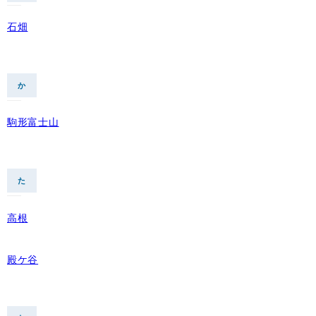
石畑
か
駒形富士山
た
高根
殿ケ谷