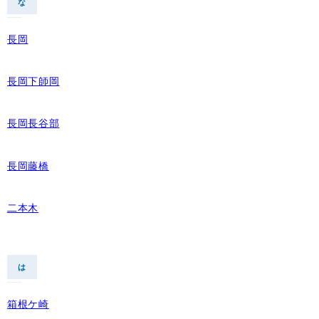
な
長岡
長岡下師岡
長岡長谷部
長岡藤橋
二本木
は
箱根ケ崎