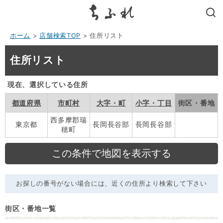
search
ホーム
>
店舗検索TOP
> 住所リスト
住所リスト
現在、選択している住所
都道府県
市町村
大字・町
小字・丁目
街区・番地
西多摩郡瑞
東京都
長岡長谷部
長岡長谷部
穂町
お探しの番号がない場合には、近くの住所より検索して下さい
街区・番地一覧