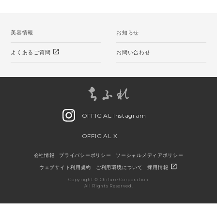
美容情報
お知らせ
open_in_new
よくあるご質問
お問い合わせ
OFFICIAL Instagram
OFFICIAL X
会社情報
プライバシーポリシー
ソーシャルメディアポリシー
open_in_new
ウェブサイト利用規約
ご利用環境について
採用情報
Copyright © Chifure Corporation
All Rights Reserved.