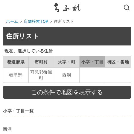
search
ホーム
>
店舗検索TOP
> 住所リスト
住所リスト
現在、選択している住所
都道府県
市町村
大字・町
小字・丁目
街区・番地
可児郡御嵩
岐阜県
西洞
町
小字・丁目一覧
西洞