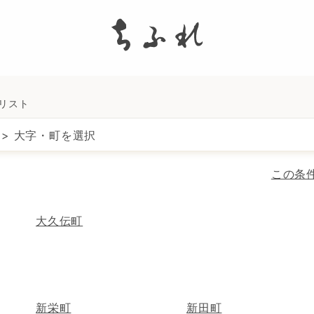
search
所リスト
> 大字・町を選択
この条
大久伝町
新栄町
新田町