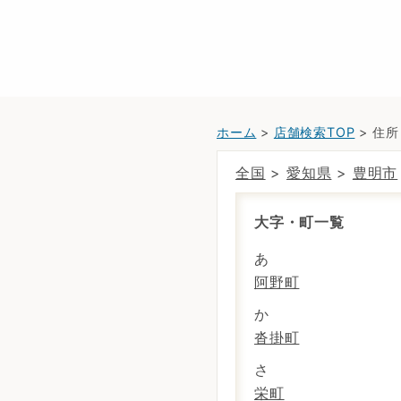
ホーム
>
店舗検索TOP
> 住
全国
>
愛知県
>
豊明市
大字・町一覧
あ
阿野町
か
沓掛町
さ
栄町