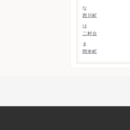
な
西川町
は
二村台
ま
間米町