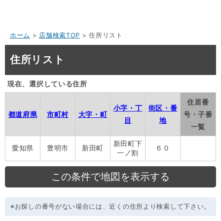
ホーム
>
店舗検索TOP
> 住所リスト
住所リスト
現在、選択している住所
住居番
小字・丁
街区・番
都道府県
市町村
大字・町
号・子番
目
地
一覧
新田町下
愛知県
豊明市
新田町
６０
一ノ割
※お探しの番号がない場合には、近くの住所より検索して下さい。