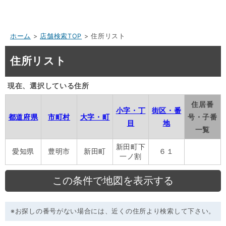
ホーム
>
店舗検索TOP
> 住所リスト
住所リスト
現在、選択している住所
住居番
小字・丁
街区・番
都道府県
市町村
大字・町
号・子番
目
地
一覧
新田町下
愛知県
豊明市
新田町
６１
一ノ割
※お探しの番号がない場合には、近くの住所より検索して下さい。