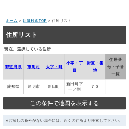
ホーム
>
店舗検索TOP
> 住所リスト
住所リスト
現在、選択している住所
住居番
小字・丁
街区・番
都道府県
市町村
大字・町
号・子番
目
地
一覧
新田町下
愛知県
豊明市
新田町
７３
一ノ割
※お探しの番号がない場合には、近くの住所より検索して下さい。