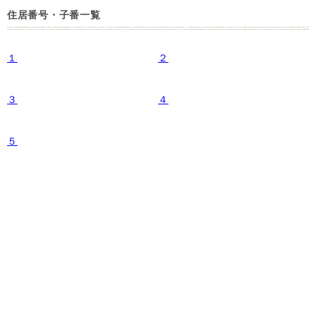
住居番号・子番一覧
１
２
３
４
５