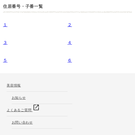
住居番号・子番一覧
１
２
３
４
５
６
美容情報
お知らせ
open_in_new
よくあるご質問
お問い合わせ