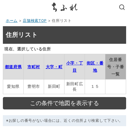
search
ホーム
>
店舗検索TOP
> 住所リスト
住所リスト
現在、選択している住所
住居番
小字・丁
街区・番
都道府県
市町村
大字・町
号・子番
目
地
一覧
新田町広
愛知県
豊明市
新田町
１５
長
※お探しの番号がない場合には、近くの住所より検索して下さい。