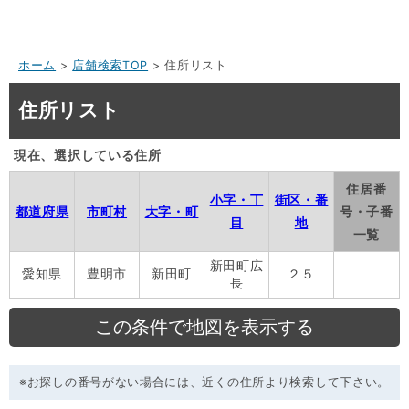
ホーム
>
店舗検索TOP
> 住所リスト
住所リスト
現在、選択している住所
住居番
小字・丁
街区・番
都道府県
市町村
大字・町
号・子番
目
地
一覧
新田町広
愛知県
豊明市
新田町
２５
長
※お探しの番号がない場合には、近くの住所より検索して下さい。