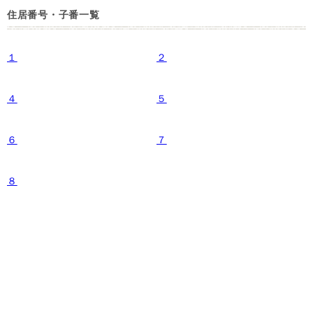
住居番号・子番一覧
１
２
４
５
６
７
８