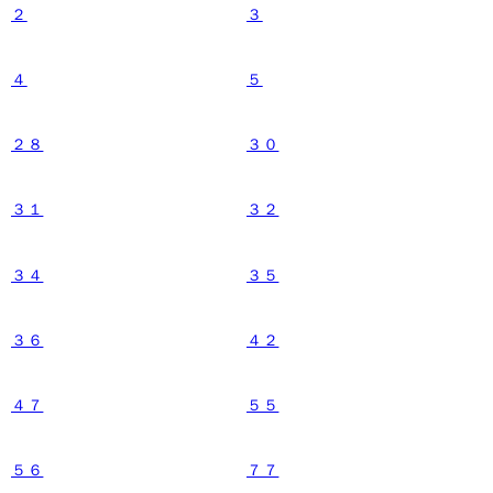
２
３
４
５
２８
３０
３１
３２
３４
３５
３６
４２
４７
５５
５６
７７