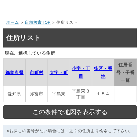
ホーム
>
店舗検索TOP
> 住所リスト
住所リスト
現在、選択している住所
住居番
小字・丁
街区・番
都道府県
市町村
大字・町
号・子番
目
地
一覧
平島東３
愛知県
弥富市
平島東
１５４
丁目
※お探しの番号がない場合には、近くの住所より検索して下さい。