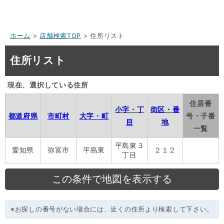
ホーム
>
店舗検索TOP
> 住所リスト
住所リスト
現在、選択している住所
住居番
小字・丁
街区・番
都道府県
市町村
大字・町
号・子番
目
地
一覧
平島東３
愛知県
弥富市
平島東
２１２
丁目
※お探しの番号がない場合には、近くの住所より検索して下さい。