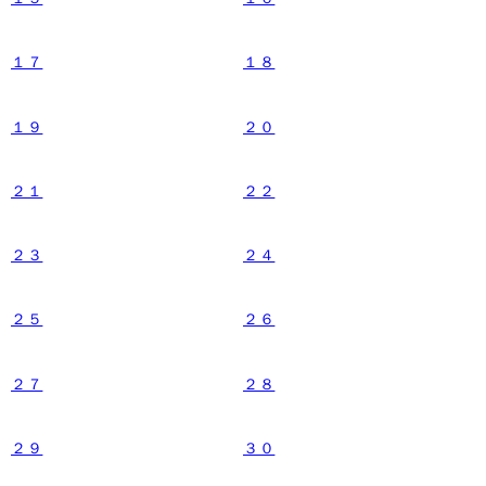
１７
１８
１９
２０
２１
２２
２３
２４
２５
２６
２７
２８
２９
３０