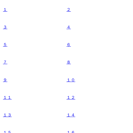
１
２
３
４
５
６
７
８
９
１０
１１
１２
１３
１４
１５
１６