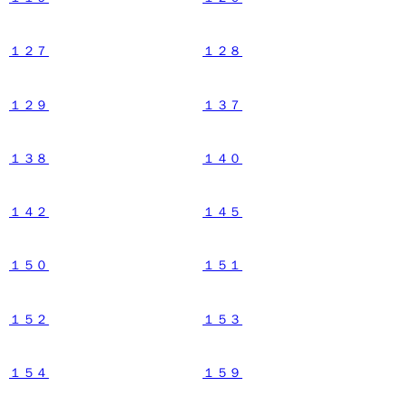
１２７
１２８
１２９
１３７
１３８
１４０
１４２
１４５
１５０
１５１
１５２
１５３
１５４
１５９