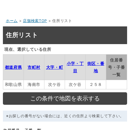
ホーム
>
店舗検索TOP
> 住所リスト
住所リスト
現在、選択している住所
住居番
小字・丁
街区・番
都道府県
市町村
大字・町
号・子番
目
地
一覧
和歌山県
海南市
次ケ谷
次ケ谷
２５８
※お探しの番号がない場合には、近くの住所より検索して下さい。