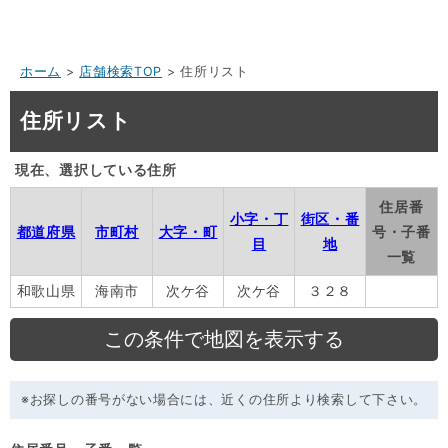
ホーム
>
店舗検索TOP
> 住所リスト
住所リスト
現在、選択している住所
住居番
小字・丁
街区・番
都道府県
市町村
大字・町
号・子番
目
地
一覧
和歌山県
海南市
次ケ谷
次ケ谷
３２８
※お探しの番号がない場合には、近くの住所より検索して下さい。