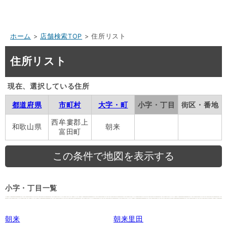
ホーム
>
店舗検索TOP
> 住所リスト
住所リスト
現在、選択している住所
都道府県
市町村
大字・町
小字・丁目
街区・番地
西牟婁郡上
和歌山県
朝来
富田町
小字・丁目一覧
朝来
朝来里田