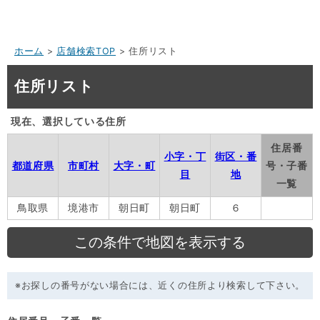
ホーム
>
店舗検索TOP
> 住所リスト
住所リスト
現在、選択している住所
住居番
小字・丁
街区・番
都道府県
市町村
大字・町
号・子番
目
地
一覧
鳥取県
境港市
朝日町
朝日町
６
※お探しの番号がない場合には、近くの住所より検索して下さい。