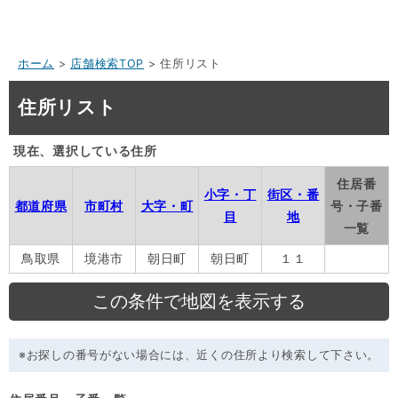
ホーム
>
店舗検索TOP
> 住所リスト
住所リスト
現在、選択している住所
住居番
小字・丁
街区・番
都道府県
市町村
大字・町
号・子番
目
地
一覧
鳥取県
境港市
朝日町
朝日町
１１
※お探しの番号がない場合には、近くの住所より検索して下さい。