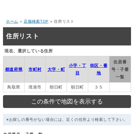
ホーム
>
店舗検索TOP
> 住所リスト
住所リスト
現在、選択している住所
住居番
小字・丁
街区・番
都道府県
市町村
大字・町
号・子番
目
地
一覧
鳥取県
境港市
朝日町
朝日町
３５
※お探しの番号がない場合には、近くの住所より検索して下さい。