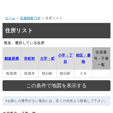
ホーム
>
店舗検索TOP
> 住所リスト
住所リスト
現在、選択している住所
住居番
小字・丁
街区・番
都道府県
市町村
大字・町
号・子番
目
地
一覧
鳥取県
境港市
朝日町
朝日町
３８
※お探しの番号がない場合には、近くの住所より検索して下さい。