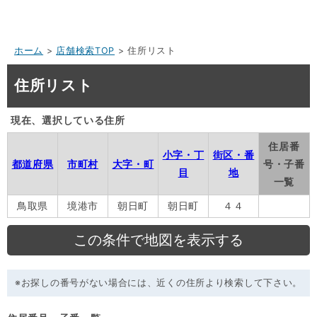
ホーム
>
店舗検索TOP
> 住所リスト
住所リスト
現在、選択している住所
住居番
小字・丁
街区・番
都道府県
市町村
大字・町
号・子番
目
地
一覧
鳥取県
境港市
朝日町
朝日町
４４
※お探しの番号がない場合には、近くの住所より検索して下さい。