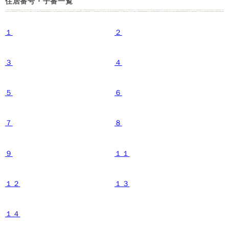
住居番号・子番一覧
１
２
３
４
５
６
７
８
９
１１
１２
１３
１４