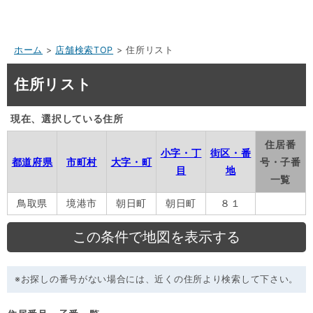
ホーム
>
店舗検索TOP
> 住所リスト
住所リスト
現在、選択している住所
住居番
小字・丁
街区・番
都道府県
市町村
大字・町
号・子番
目
地
一覧
鳥取県
境港市
朝日町
朝日町
８１
※お探しの番号がない場合には、近くの住所より検索して下さい。