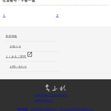
住居番号・子番一覧
１
２
美容情報
お知らせ
open_in_new
よくあるご質問
お問い合わせ
OFFICIAL Instagram
OFFICIAL X
会社情報
プライバシーポリシー
ソーシャルメディアポリシー