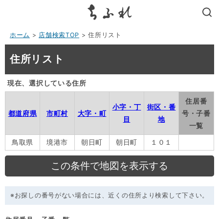
search
ホーム
>
店舗検索TOP
> 住所リスト
住所リスト
現在、選択している住所
住居番
小字・丁
街区・番
都道府県
市町村
大字・町
号・子番
目
地
一覧
鳥取県
境港市
朝日町
朝日町
１０１
※お探しの番号がない場合には、近くの住所より検索して下さい。