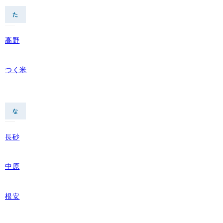
た
高野
つく米
な
長砂
中原
根安