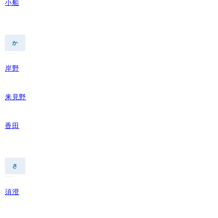
小船
か
岸野
来見野
香田
さ
須澄