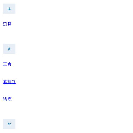
は
渕見
ま
三倉
茗荷谷
諸鹿
や