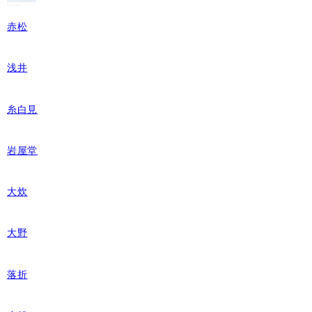
赤松
浅井
糸白見
岩屋堂
大炊
大野
落折