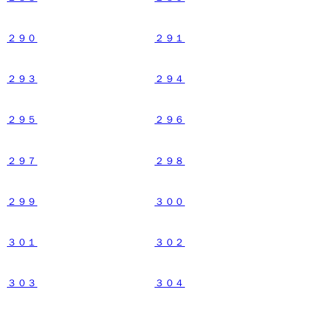
２９０
２９１
２９３
２９４
２９５
２９６
２９７
２９８
２９９
３００
３０１
３０２
３０３
３０４