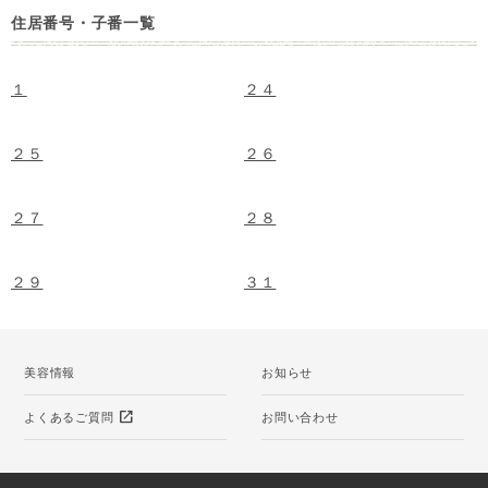
住居番号・子番一覧
１
２４
２５
２６
２７
２８
２９
３１
美容情報
お知らせ
open_in_new
よくあるご質問
お問い合わせ