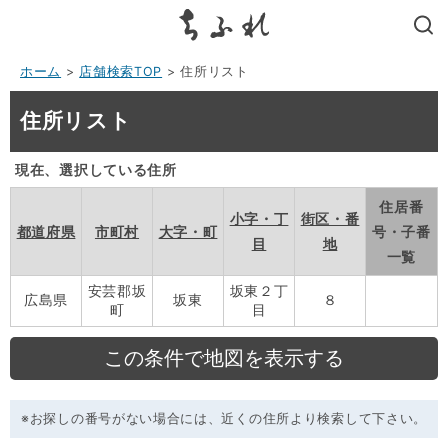
search
ホーム
>
店舗検索TOP
> 住所リスト
住所リスト
現在、選択している住所
住居番
小字・丁
街区・番
都道府県
市町村
大字・町
号・子番
目
地
一覧
安芸郡坂
坂東２丁
広島県
坂東
８
町
目
※お探しの番号がない場合には、近くの住所より検索して下さい。