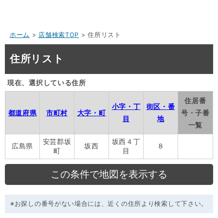
ホーム
>
店舗検索TOP
> 住所リスト
住所リスト
現在、選択している住所
住居番
小字・丁
街区・番
都道府県
市町村
大字・町
号・子番
目
地
一覧
安芸郡坂
坂西４丁
広島県
坂西
８
町
目
※お探しの番号がない場合には、近くの住所より検索して下さい。