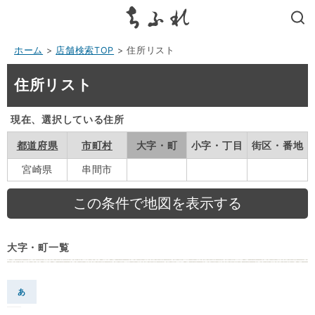
search
ホーム
>
店舗検索TOP
> 住所リスト
住所リスト
現在、選択している住所
都道府県
市町村
大字・町
小字・丁目
街区・番地
宮崎県
串間市
大字・町一覧
あ