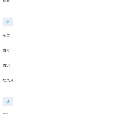
都井
な
奈留
西方
西浜
奴久見
は