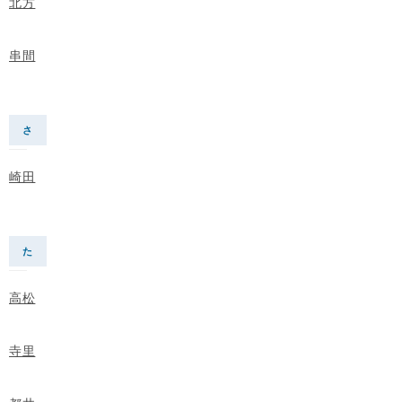
北方
串間
さ
崎田
た
高松
寺里