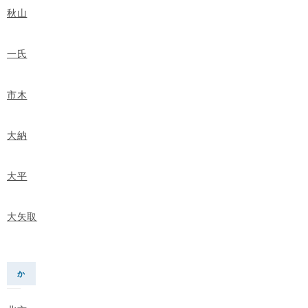
秋山
一氏
市木
大納
大平
大矢取
か